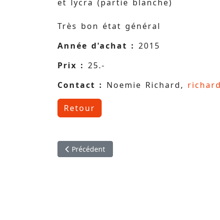
et lycra (partie blanche)
Très bon état général
Année d'achat :
2015
Prix :
25.-
Contact :
Noemie Richard,
richar
Retour
Article précédent : Justaucorps marque Décath
Précédent