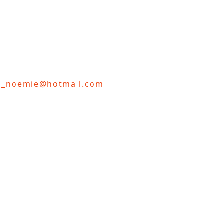
d_noemie@hotmail.com
lon