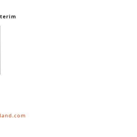
nterim
gland.com