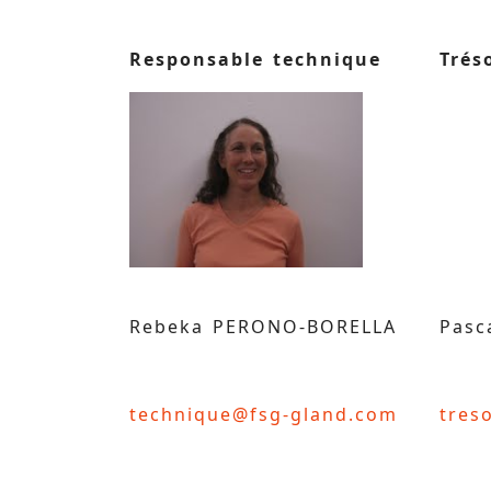
Responsable technique
Trés
Rebeka PERONO-BORELLA
Pasc
technique@fsg-gland.com
tres