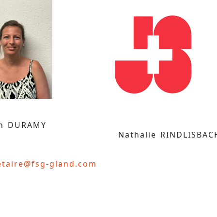
en DURAMY
Nathalie RINDLISBAC
etaire@fsg-gland.com