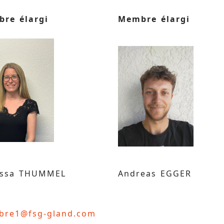
re élargi
Membre élargi
essa THUMMEL
Andreas EGGER
re1@fsg-gland.com