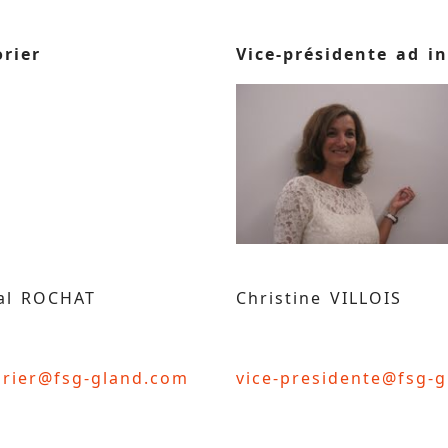
orier
Vice-présidente ad i
al ROCHAT
Christine VILLOIS
orier@fsg-gland.com
vice-presidente@fsg-