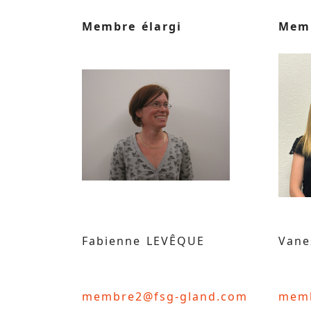
Membre élargi
Memb
Fabienne LEVÊQUE
Van
membre2@fsg-gland.com
memb