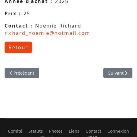
Année d'achat :
2025
Prix :
25
Contact :
Noemie Richard,
richard_noemie@hotmail.com
Retour
Article précédent : Justaucorps décathlon neuf
Article suivant
Précédent
Suivant
Comité
Statuts
Photos
Liens
Contact
Connexion